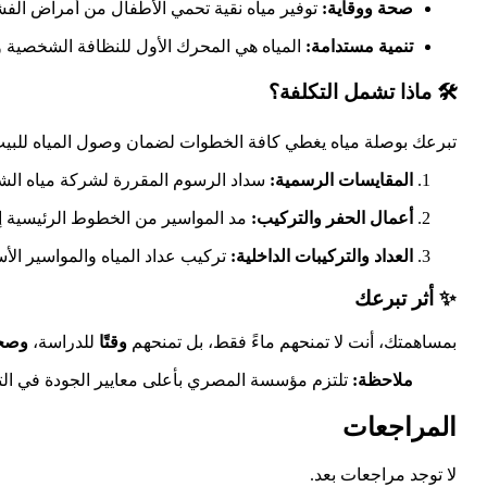
صحة ووقاية:
توفير مياه نقية تحمي الأطفال من أمراض الفشل
تنمية مستدامة:
المياه هي المحرك الأول للنظافة الشخصية 
🛠️ ماذا تشمل التكلفة؟
تبرعك بوصلة مياه يغطي كافة الخطوات لضمان وصول المياه للبيت
المقايسات الرسمية:
سداد الرسوم المقررة لشركة مياه ا
أعمال الحفر والتركيب:
مد المواسير من الخطوط الرئيسية إل
العداد والتركيبات الداخلية:
تركيب عداد المياه والمواسير ال
✨ أثر تبرعك
بمساهمتك، أنت لا تمنحهم ماءً فقط، بل تمنحهم
وقتًا
للدراسة،
وصحة
ملاحظة:
تلتزم مؤسسة المصري بأعلى معايير الجودة في التنف
المراجعات
لا توجد مراجعات بعد.