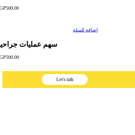
GP
500.00
إضافة للسلة
سهم عمليات جراحي
GP
500.00
Let's talk