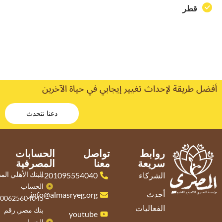
قطر
أفضل طريقة لإحداث تغيير إيجابي في حياة الآخرين
دعنا نتحدث
روابط
تواصل
الحسابات
سريعة
معنا
المصرفية
البنك الأهلي ال
الشركاء
201095554040+
الحساب
أحدث
info@almasryeg.org
500625604045
الفعاليات
بنك مصر, رقم
youtube
الحساب