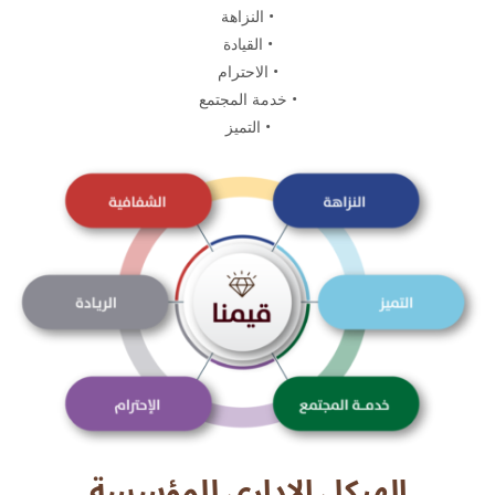
• النزاهة
• القيادة
• الاحترام
• خدمة المجتمع
• التميز
الهيكل الإداري للمؤسسة