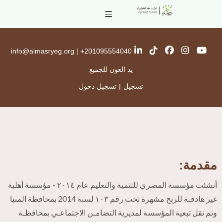
info@almasryeg.org
|
201095554040+
يد العون للجميع
تسجيل
|
تسجيل دخول
مقدمة:
أنشئت مؤسسة المصري للتنمية والتعليم عام ٢٠١٤ - مؤسسة أهلية
غير هادفـة للربح مشهرة تحت رقم ١٠٣ لسنة 2014 بمحافظة المنيا
وتم نقل تبعية المؤسسة لمديرية التضامـن الاجتماعـي بمحافظـة