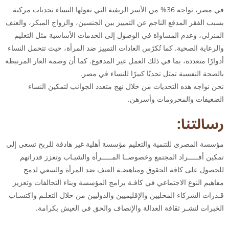
في مصر، تواجه 36% من الأسر الريفية التي تعولها النساء تحديات مركبة
بسبب الفقر المدقع الناجم عن التمييز بين الجنسين، والزواج المبكر، والعنف
المنزلي، وعدم المساواة في الوصول إلى الخدمات الأساسية مثل التعليم
والرعاية الصحية. كما تُكرّس العادات التمييز ضد المرأة، حيث تتحمل النساء
أدوارًا متعددة، بما في ذلك العمل غير المدفوع. كما أن وصمة العار المرتبطة
بالصحة النفسية تمثل تحديًا كبيرًا للنساء في مصر.
نحن نواجه هذه التحديات من خلال نهج متعدد الجوانب لتمكين النساء
الضعيفات والمحرومات وأسرهن.
رسالتنا:
مؤسسة المصري للتنمية والتعليم مؤسسة أهلية غير هادفة للربح تسعى إلى
تمكين أفـــــراد المجتمع وخصوصــا المـــــرأة والشبـاب وتعزز قدراتهم
للحصول على كافة الحقوق ومناهضـة العنف ضد المرأة والسعي لدمج
مفاهيم النوع الاجتماعي في كافـة برامج المؤسسة وبناء التحالفات وتعزيز
قـدرات الشركاء المحليين والإقليميين والدوليين من خلال التعلـم واكتسـاب
الخبرات لنشـر ثقافة العدالة والإنصاف والحق في العيش بكرامة.