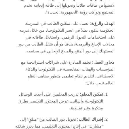
لاستنهاض طاقات طلابنا وتحويلها إلى طاقة إيجابية تخدم
المجتمع وتواكب رؤية “الجمهورية الجديدة”.
الهدف والرؤية:
نعمل على تمكين الطالب في المدرسة
الحكومية ليكون بطلاً في عصر التكنولوجيا، من خلال تدريبه
على استخدامات التحول الرقمي، واستغلال طاقاته في
مجالات الإبداع والبرمجة. هدفنا هو أن ينتقل الطالب من دور
المستهلك إلى دور المنتج والمبدع الإيجابي في مجتمعه.
محاور العمل:
تعتمد المبادرة على شراكات استراتيجية مع
المؤسسات والهيئات المتخصصة في التكنولوجيا والذكاء
الاصطناعي، لتقديم نظام تعليمي متطور يضاهي النظم
العالمية من خلال:
تمكين المعلم:
تدريب المعلمين على أحدث الوسائل
التكنولوجية وأساليب عرض المحتوى التعليمي بطرق
مبتكرة وغير تقليدية.
إشراك الطالب:
تحويل دور الطالب من “متلقٍ” إلى
“مشارك” في إنتاج المحتوى التعليمي، مما يعزز شغفه