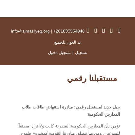
info@almasryeg.org
|
201095554040+
يد العون للجميع
تسجيل
|
تسجيل دخول
مستقبلنا رقمي
جيل جديد لمستقبل رقمي: مبادرة استنهاض طاقات طلاب
المدارس الحكومية
نؤمن بأن المدارس الحكومية المصرية كانت ولا تزال مصنعاً
للمبدعين، ومن هنا تنطلق مبادرتنا القومية كمشروع طموح