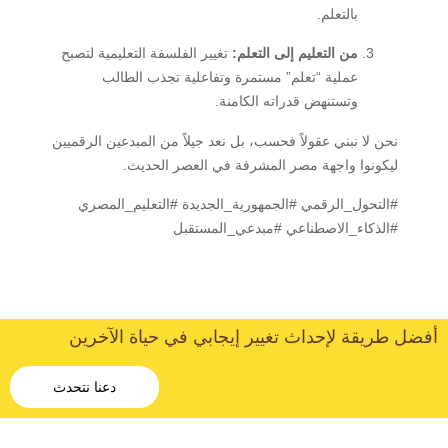
بالتعلم.
من التعليم إلى التعلم:
تغيير الفلسفة التعليمية لتصبح
عملية “تعلم” مستمرة وتفاعلية تجذب الطالب
وتستنهض قدراته الكامنة.
نحن لا نبني عقولاً فحسب، بل نعد جيلاً من المبدعين الرقميين
ليكونوا واجهة مصر المشرفة في العصر الحديث.
#التحول_الرقمي #الجمهورية_الجديدة #التعليم_المصري
#الذكاء_الاصطناعي #مبدعي_المستقبل
أفضل طريقة لإحداث تغيير إيجابي في حياة الآخرين
دعنا نتحدث