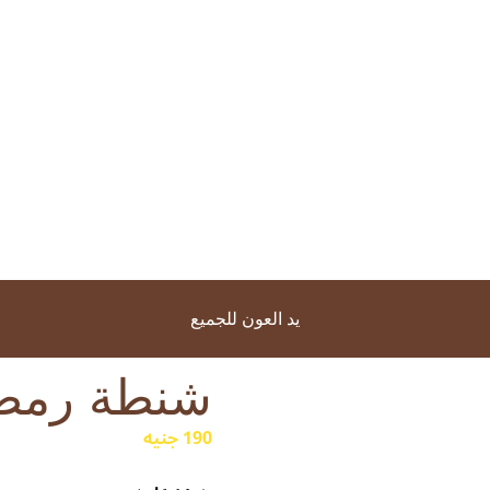
يد العون للجميع
شنطة رمضا
190 جنيه