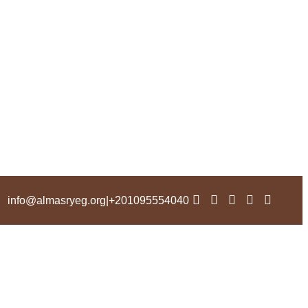
info@almasryeg.org
|
201095554040+