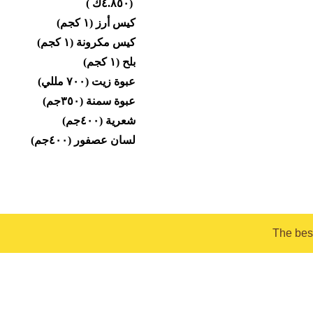
(٤.٨٥٠ك )
كيس أرز (١ كجم)
كيس مكرونة (١ كجم)
بلح (١ كجم)
عبوة زيت (٧٠٠ مللي)
عبوة سمنة (٣٥٠جم)
شعرية (٤٠٠جم)
لسان عصفور (٤٠٠جم)
The best