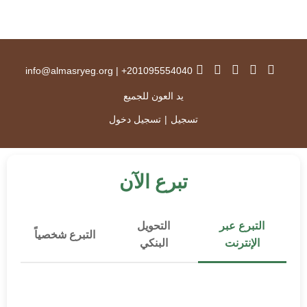
info@almasryeg.org
|
201095554040+
يد العون للجميع
تسجيل
|
تسجيل دخول
تبرع الآن
التبرع عبر
التحويل
التبرع شخصياً
الإنترنت
البنكي